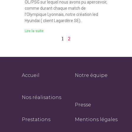
OL/PSG sur lequel nous avons pu apercevoir,
comme durant chaque match de
l’Olympique Lyonnais, notre création led
Hyundai ( client Lagardère SE).
Lire la suite
1
2
Accueil
Notre équipe
Nos réalisations
Presse
Prestations
Mentions légales