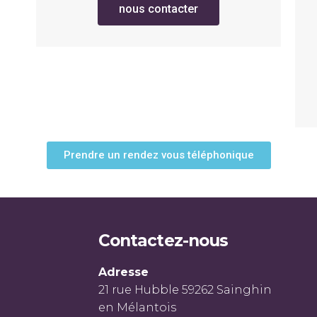
nous contacter
Prendre un rendez vous téléphonique
Contactez-nous
Adresse
21 rue Hubble 59262 Sainghin
en Mélantois