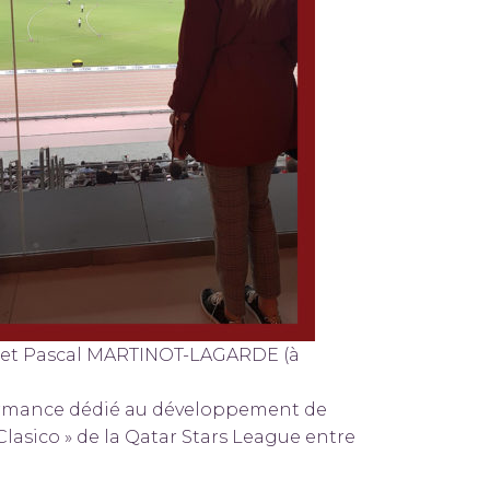
) et Pascal MARTINOT-LAGARDE (à
erformance dédié au développement de
Clasico » de la Qatar Stars League entre