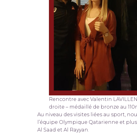
Rencontre avec Valentin LAVILLEN
droite – médaillé de bronze au 110
Au niveau des visites liées au sport, 
l’équipe Olympique Qatarienne et plus g
Al Saad et Al Rayyan.