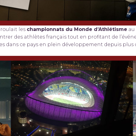
roulait les
championnats du Monde d’Athlétisme
au 
rer des athlètes français tout en profitant de l’é
les dans ce pays en plein développement depuis plus 