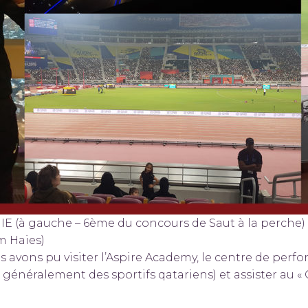
IE (à gauche – 6ème du concours de Saut à la perche
m Haies)
nous avons pu visiter l’Aspire Academy, le centre de p
énéralement des sportifs qatariens) et assister au « 